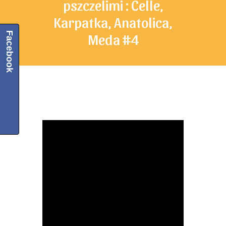
pszczelimi : Celle,
Karpatka, Anatolica,
Facebook
Meda #4