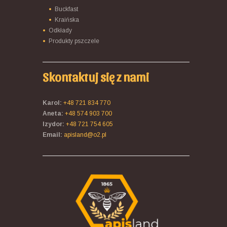
Buckfast
Kraińska
Odkłady
Produkty pszczele
Skontaktuj się z nami
Karol:
+48 721 834 770
Aneta:
+48 574 903 700
Izydor:
+48 721 754 605
Email:
apisland@o2.pl