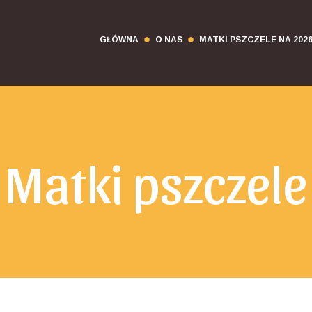
GŁÓWNA
O NAS
MATKI PSZCZELE NA 202
Matki pszczele