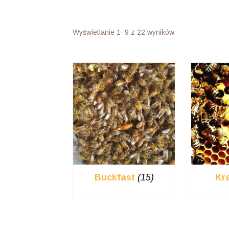
Posortowane
Wyświetlanie 1–9 z 22 wyników
według
ceny:
od
wysokiej
do
niskiej
Buckfast
(15)
Kr