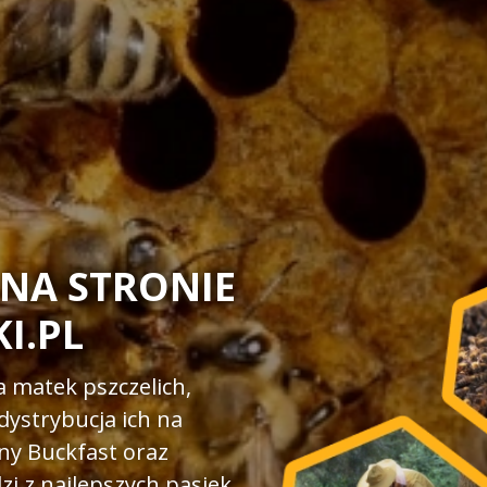
NA STRONIE
I.PL
 matek pszczelich,
dystrybucja ich na
any Buckfast oraz
zi z najlepszych pasiek