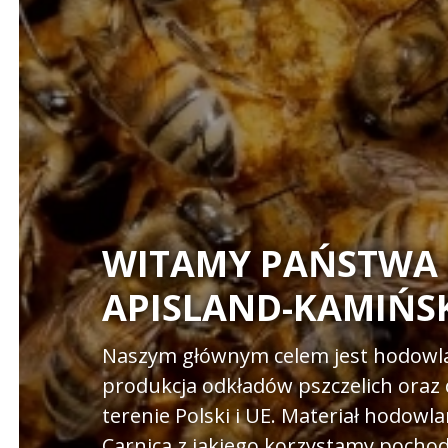
WITAMY PAŃSTWA 
APISLAND-KAMIŃSK
Naszym głównym celem jest hodowla
produkcja odkładów pszczelich oraz 
terenie Polski i UE. Materiał hodowl
Carnica z jakiego korzystamy pochod