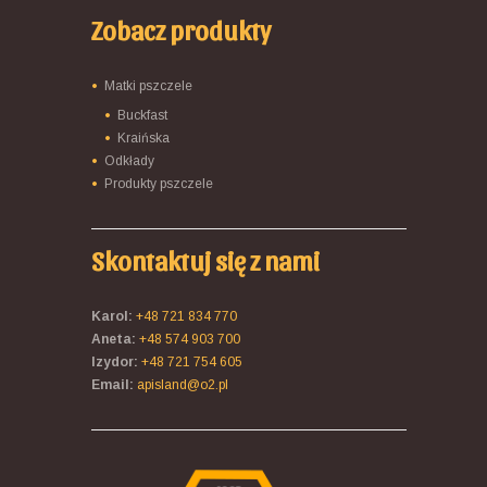
Zobacz produkty
Matki pszczele
Buckfast
Kraińska
Odkłady
Produkty pszczele
Skontaktuj się z nami
Karol:
+48 721 834 770
Aneta:
+48 574 903 700
Izydor:
+48 721 754 605
Email:
apisland@o2.pl