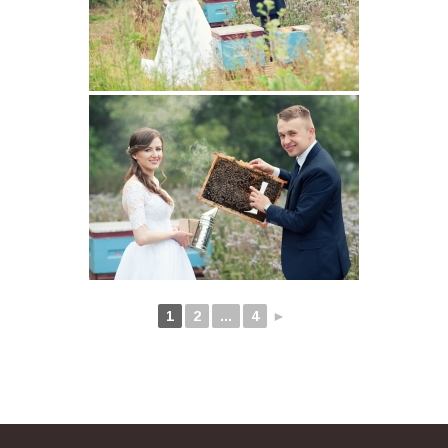
1
2
...
4
►