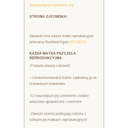
www.pedigree.karlkehrle.org
STRONA OJCOWSKA :
Sprawdź inne nasze matki reprodukcyjne
polecamy Buckfast Elgon
B571(KKS)
KAŻDA MATKA PSZCZELA
REPRODUKCYJNA:
-Posiada własny rodowód.
– Udokumentowane trutnie zapłodnią ją na
izolowanym trutowisku
-Co ważniejsze jej czerwienie zostało
właściwie sprawdzone i ocenione
-Zawsze ocenie podlegają rodziny z
córkami po matkach reprodukcyjnych