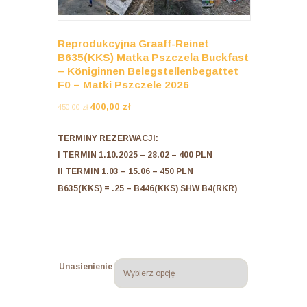
Reprodukcyjna Graaff-Reinet
B635(KKS) Matka Pszczela Buckfast
– Königinnen Belegstellenbegattet
F0 – Matki Pszczele 2026
Pierwotna
Aktualna
400,00
zł
450,00
zł
cena
cena
wynosiła:
wynosi:
TERMINY REZERWACJI:
450,00 zł.
400,00 zł.
I TERMIN 1.10.2025 – 28.02 – 400 PLN
II TERMIN 1.03 – 15.06 – 450 PLN
B635(KKS) = .25 – B446(KKS) SHW B4(RKR)
Unasienienie