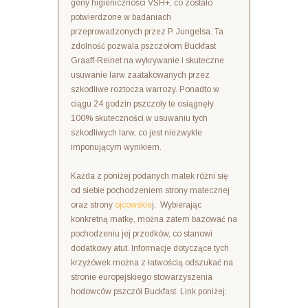
geny higieniczności VSH+, co zostało
potwierdzone w badaniach
przeprowadzonych przez P. Jungelsa. Ta
zdolność pozwala pszczołom Buckfast
Graaff-Reinet na wykrywanie i skuteczne
usuwanie larw zaatakowanych przez
szkodliwe roztocza warrozy. Ponadto w
ciągu 24 godzin pszczoły te osiągnęły
100% skuteczności w usuwaniu tych
szkodliwych larw, co jest niezwykle
imponującym wynikiem.
Każda z poniżej podanych matek różni się
od siebie pochodzeniem strony matecznej
oraz strony
ojcowskie
j. Wybierając
konkretną matkę, można zatem bazować na
pochodzeniu jej przodków, co stanowi
dodatkowy atut. Informacje dotyczące tych
krzyżówek można z łatwością odszukać na
stronie europejskiego stowarzyszenia
hodowców pszczół Buckfast. Link poniżej: