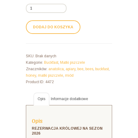
ilość
Reprodukcyjna
Graaff-
Reinet
DODAJ DO KOSZYKA
B635(KKS)
Matka
Pszczela
Buckfast
SKU:
Brak danych
-
Kategorie:
Buckfast
,
Matki pszczele
Königinnen
Znaczników:
anatolica
,
apiary
,
bee
,
bees
,
buckfast
,
Belegstellenbegattet
honey
,
matki pszczele
,
miód
F0
Product ID:
4472
-
Matki
Pszczele
Opis
Informacje dodatkowe
2026
Opis
REZERWACJA KRÓLOWEJ NA SEZON
2026