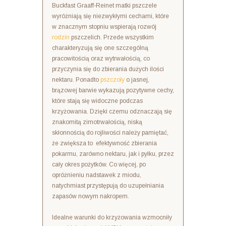
Buckfast Graaff-Reinet matki pszczele
wyróżniają się niezwykłymi cechami, które
w znacznym stopniu wspierają rozwój
rodzin
pszczelich. Przede wszystkim
charakteryzują się one szczególną
pracowitością oraz wytrwałością, co
przyczynia się do zbierania dużych ilości
nektaru. Ponadto
pszczoły
o jasnej,
brązowej barwie wykazują pozytywne cechy,
które stają się widoczne podczas
krzyżowania. Dzięki czemu odznaczają się
znakomitą zimotrwałością, niską
skłonnością do rojliwości należy pamiętać,
że zwiększa to efektywność zbierania
pokarmu, zarówno nektaru, jak i pyłku, przez
cały okres pożytków. Co więcej, po
opróżnieniu nadstawek z miodu,
natychmiast przystępują do uzupełniania
zapasów nowym nakropem.
Idealne warunki do krzyżowania wzmocniły