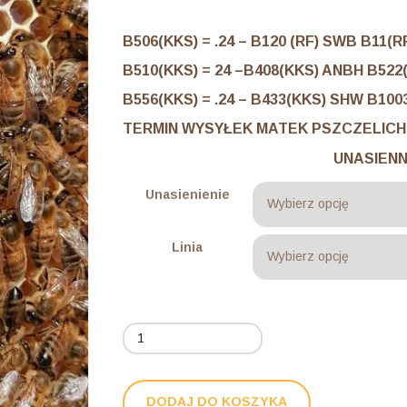
cen:
od
B506(KKS) = .24 – B120 (RF) SWB B11(R
9,00 €
B510(KKS) = 24 –B408(KKS) ANBH B522
do
B556(KKS) = .24 – B433(KKS) SHW B100
27,00 €
TERMIN WYSYŁEK MATEK PSZCZELICH : 
UNASIENNIONE NATURAL
Unasienienie
Linia
ilość
Matka
Pszczela
Primorska
DODAJ DO KOSZYKA