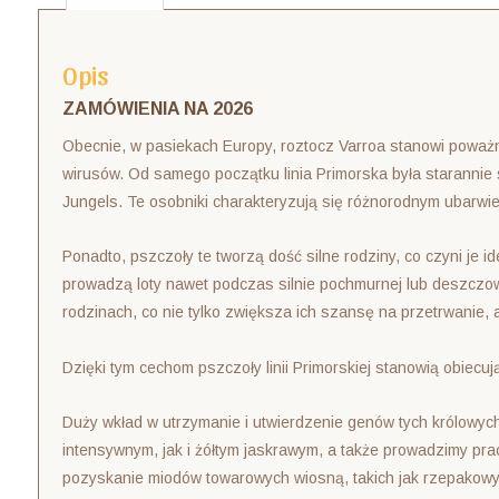
Opis
ZAMÓWIENIA NA 2026
Obecnie, w pasiekach Europy, roztocz Varroa stanowi poważny
wirusów. Od samego początku linia Primorska była staranni
Jungels. Te osobniki charakteryzują się różnorodnym ubarwi
Ponadto, pszczoły te tworzą dość silne rodziny, co czyni je
prowadzą loty nawet podczas silnie pochmurnej lub deszczo
rodzinach, co nie tylko zwiększa ich szansę na przetrwanie, al
Dzięki tym cechom pszczoły linii Primorskiej stanowią obiec
Duży wkład w utrzymanie i utwierdzenie genów tych królowy
intensywnym, jak i żółtym jaskrawym, a także prowadzimy pra
pozyskanie miodów towarowych wiosną, takich jak rzepakowy 