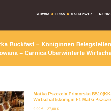
GŁÓWNA
O NAS
MATKI PSZCZELE NA 202
a Buckfast – Königinnen Belegstellenb
owana – Carnica Überwinterte Wirtscha
Matka Pszczela Primorska B510(KK
Wirtschaftskönigin F1 Matki Pszcze
Zakres
9,00
€
–
27,00
€