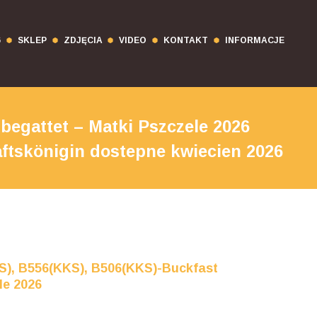
6
SKLEP
ZDJĘCIA
VIDEO
KONTAKT
INFORMACJE
egattet – Matki Pszczele 2026
ftskönigin dostepne kwiecien 2026
S), B556(KKS), B506(KKS)-Buckfast
le 2026