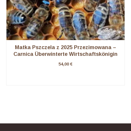
Matka Pszczela z 2025 Przezimowana –
Carnica Überwinterte Wirtschaftskönigin
dostepne kwiecien 2026
54,00
€
Ten
produkt
ma
wiele
wariantów.
Opcje
można
wybrać