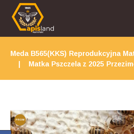
Meda B565(KKS) Reprodukcyjna Matk
Matka Pszczela z 2025 Przezim
PROM
OCJA!