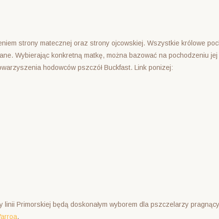
zeniem strony matecznej oraz strony ojcowskiej. Wszystkie królowe p
ane. Wybierając konkretną matkę, można bazować na pochodzeniu jej p
owarzyszenia hodowców pszczół Buckfast. Link ponizej:
oły linii Primorskiej będą doskonałym wyborem dla pszczelarzy pragnąc
arroa
.