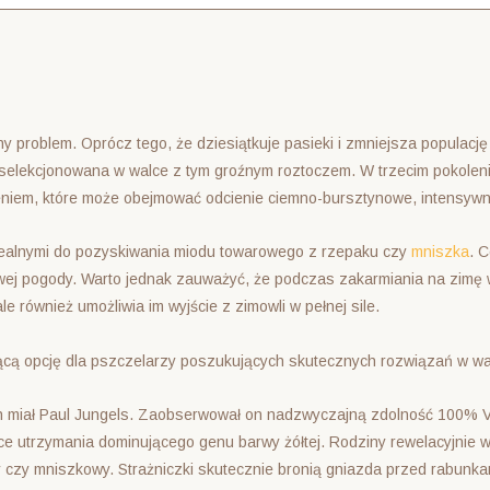
 problem. Oprócz tego, że dziesiątkuje pasieki i zmniejsza populację
e selekcjonowana w walce z tym groźnym roztoczem. W trzecim pokolen
eniem, które może obejmować odcienie ciemno-bursztynowe, intensywne
 idealnymi do pozyskiwania miodu towarowego z rzepaku czy
mniszka
. 
wej pogody. Warto jednak zauważyć, że podczas zakarmiania na zimę 
e również umożliwia im wyjście z zimowli w pełnej sile.
ującą opcję dla pszczelarzy poszukujących skutecznych rozwiązań w wa
ch miał Paul Jungels. Zaobserwował on nadzwyczajną zdolność 100% 
ce utrzymania dominującego genu barwy żółtej. Rodziny rewelacyjnie w
czy mniszkowy. Strażniczki skutecznie bronią gniazda przed rabunkam