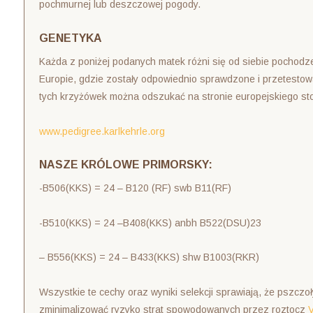
pochmurnej lub deszczowej pogody.
GENETYKA
Każda z poniżej podanych matek różni się od siebie pochod
Europie, gdzie zostały odpowiednio sprawdzone i przetestow
tych krzyżówek można odszukać na stronie europejskiego st
www.pedigree.karlkehrle.org
NASZE KRÓLOWE PRIMORSKY:
-B506(KKS) = 24 – B120 (RF) swb B11(RF)
-B510(KKS) = 24 –B408(KKS) anbh B522(DSU)23
– B556(KKS) = 24 – B433(KKS) shw B1003(RKR)
Wszystkie te cechy oraz wyniki selekcji sprawiają, że pszcz
zminimalizować ryzyko strat spowodowanych przez roztocz
V