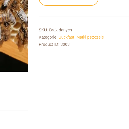
B510(KKS),
B556(KKS),
B506(KKS)-
Buckfast
SKU:
Brak danych
Wirtschaftskönigin
Kategorie:
Buckfast
,
Matki pszczele
F1
Product ID:
3003
Matki
Pszczele
2026