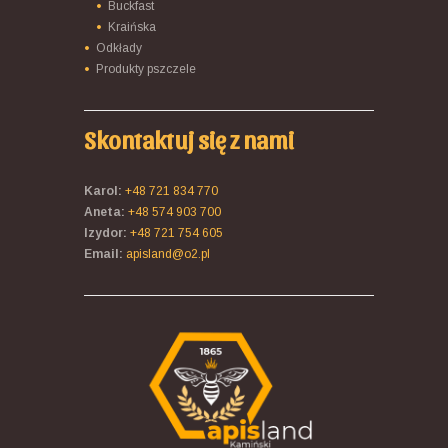
Buckfast
Kraińska
Odkłady
Produkty pszczele
Skontaktuj się z nami
Karol:
+48 721 834 770
Aneta:
+48 574 903 700
Izydor:
+48 721 754 605
Email:
apisland@o2.pl