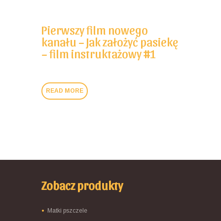
Pierwszy film nowego
kanału – Jak założyć pasiekę
– film instruktażowy #1
READ MORE
Zobacz produkty
Matki pszczele