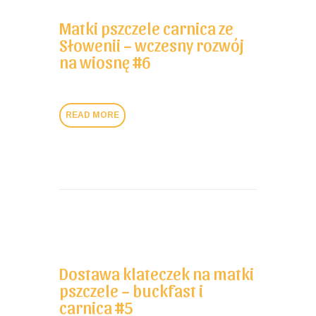
Matki pszczele carnica ze
Słowenii – wczesny rozwój
na wiosnę #6
READ MORE
Dostawa klateczek na matki
pszczele – buckfast i
carnica #5