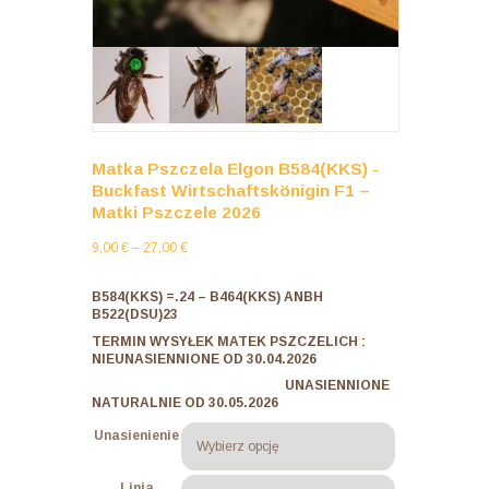
Matka Pszczela Elgon B584(KKS) -
Buckfast Wirtschaftskönigin F1 –
Matki Pszczele 2026
Zakres
9,00
€
–
27,00
€
cen:
od
B584(KKS) =.24 –
B464(KKS) ANBH
B522(DSU)23
9,00 €
do
TERMIN WYSYŁEK MATEK PSZCZELICH :
NIEUNASIENNIONE OD 30.04.2026
27,00 €
UNASIENNIONE
NATURALNIE OD 30.05.2026
Unasienienie
Linia