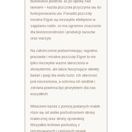
budowanie plastrów, aż po opiekę nad
larwami – każda pszczoła przyczynia się do
funkcjonowania ula. Ponadto pszczoły
miodne Elgon są niezwykle efektywne w
zapylaniu roślin, co ma ogromne znaczenie
dla bioróżnorodności i produkcji owoców
oraz warzyw.
Na zakończenie podsumowując, łagodne,
pracowite i miodne pszczoły Elgon to nie
tylko niezwykle ważne stworzenia w
ekosystemie, ale także fascynujące obiekty
badań i pasji dla wielu ludzi. Ich obecność
jest nieoceniona, a ochrona ich siedlisk i
zdrowia powinna być priorytetem dla nas
wszystkich.
Właściwie każda z poniżej podanych matek
różni się od siebie pochodzeniem strony
matecznej oraz strony ojcowskiej.
Wszystkie królowe pochodzą z
renomowanych i cenionych pasiek