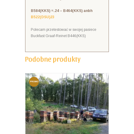
B584(KKS) =.24 –
B464(KKS) anbh
B522(DSU)23
Polecam przetestować w swojej pasiece
Buckfast
Graaf-Reinet B446(KKS)
Podobne produkty
PROMO
CJA!