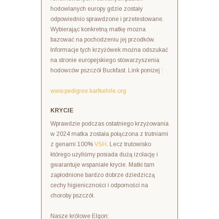
hodowlanych europy gdzie zostały
odpowiednio sprawdzone i przetestowane.
Wybierając konkretną matkę można
bazować na pochodzeniu jej przodków.
Informacje tych krzyżówek można odszukać
na stronie europejskiego stowarzyszenia
hodowców pszczół Buckfast. Link poniżej :
www.pedigree.karlkehrle.org
KRYCIE
Wprawdzie podczas ostatniego krzyżowania
w 2024 matka została połączona z trutniami
z genami 100%
VSH
. Lecz trutowisko
którego użyliśmy posiada dużą izolację i
gwarantuje wspaniałe krycie. Matki tam
zapłodnione bardzo dobrze dziedziczą
cechy higieniczności i odporności na
choroby pszczół.
Nasze królowe Elgon: