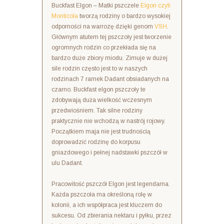
Buckfast Elgon – Matki pszczele
Elgon czyli
Monticola
tworzą rodziny o bardzo wysokiej
odporności na warrozę dzięki genom
VSH
.
Głównym atutem tej pszczoły jest tworzenie
ogromnych rodzin co przekłada się na
bardzo duże zbiory miodu. Zimuje w dużej
sile rodzin często jest to w naszych
rodzinach 7 ramek Dadant obsiadanych na
czarno. Buckfast elgon pszczoły te
zdobywają duża wielkość wczesnym
przedwiośniem. Tak silne rodziny
praktycznie nie wchodzą w nastrój rojowy.
Początkiem maja nie jest trudnością
doprowadzić rodzinę do korpusu
gniazdowego i pełnej nadstawki pszczół w
ulu Dadant.
Pracowitość pszczół Elgon jest legendarna.
Każda pszczoła ma określoną rolę w
kolonii, a ich współpraca jest kluczem do
sukcesu. Od zbierania nektaru i pyłku, przez