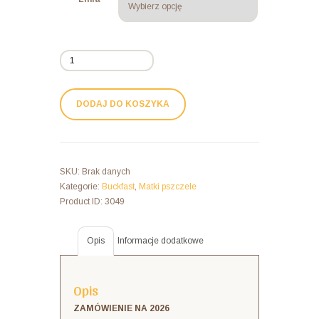
ilość
Matka
Pszczela
Elgon
DODAJ DO KOSZYKA
B584(KKS)
-
Buckfast
Wirtschaftskönigin
SKU:
Brak danych
F1
Kategorie:
Buckfast
,
Matki pszczele
-
Product ID:
3049
Matki
Pszczele
2026
Opis
Informacje dodatkowe
Opis
ZAMÓWIENIE NA 2026