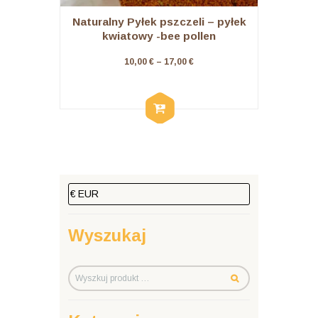
Naturalny Pyłek pszczeli – pyłek
kwiatowy -bee pollen
Zakres
10,00
€
–
17,00
€
cen:
od
WYBIE
Ten
10,00 €
RZ
OPCJ
produkt
do
E
ma
17,00 €
wiele
wariantów.
Opcje
można
wybrać
na
Wyszukaj
stronie
produktu