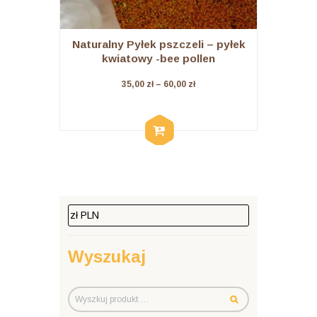
Naturalny Pyłek pszczeli – pyłek
kwiatowy -bee pollen
Zakres
35,00
zł
–
60,00
zł
cen:
od
WYBIE
Ten
35,00 zł
RZ
OPCJ
produkt
do
E
ma
60,00 zł
wiele
wariantów.
Opcje
można
wybrać
na
Wyszukaj
stronie
produktu