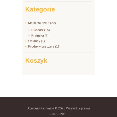
Kategorie
Matki pszczele
(22)
Buckfast
(15)
Kraińska
(7)
Odkłady
(1)
Produkty pszczele
(11)
Koszyk
Apisland Kamiński © 2025 Wszystkie prawa
zastrzeżone